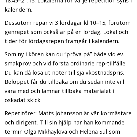
18.45–21.15. Lokalerna för varje repetition syns i
kalendern.
Dessutom repar vi 3 lördagar kl 10–15, förutom
genrepet som också är på en lördag. Lokal och
tider för lördagsrepen framgår i kalendern.
Som ny i kören kan du ”pröva på” både vid ev.
smakprov och vid första ordinarie rep-tillfälle.
Du kan då lösa ut noter till självkostnadspris.
Beloppet får du tillbaka om du sedan inte vill
vara med och lämnar tillbaka materialet i
oskadat skick.
Repetitörer: Matts Johansson är vår kormästare
och dirigent. Till sin hjälp har han kommande
termin Olga Mikhaylova
och Helena Sul som