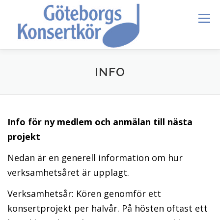
Skip
to
Menu
content
HEM
DIRIGENTEN
OM OSS
BLI MEDLEM
INFO
KONTAKT
KALENDER
VERDI REQUIEM
Info för ny medlem och anmälan till nästa
projekt
MEDLEMMAR
Nedan är en generell information om hur
verksamhetsåret är upplagt.
Verksamhetsår: Kören genomför ett
konsertprojekt per halvår. På hösten oftast ett