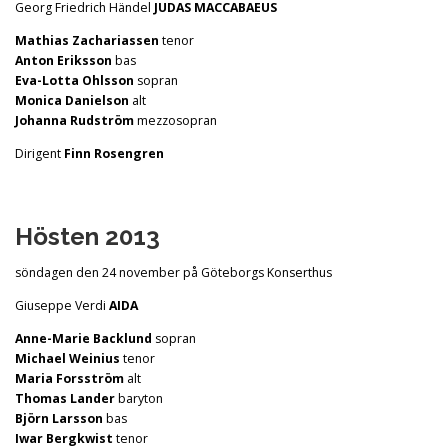
Georg Friedrich Händel
JUDAS MACCABAEUS
Mathias Zachariassen
tenor
Anton Eriksson
bas
Eva-Lotta Ohlsson
sopran
Monica Danielson
alt
Johanna Rudström
mezzosopran
Dirigent
Finn Rosengren
Hösten 2013
söndagen den 24 november på Göteborgs Konserthus
Giuseppe Verdi
AIDA
Anne-Marie Backlund
sopran
Michael Weinius
tenor
Maria Forsström
alt
Thomas Lander
baryton
Björn Larsson
bas
Iwar Bergkwist
tenor