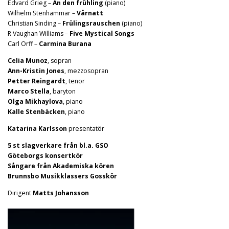
Edvard Grieg –
An den frühling
(piano)
Wilhelm Stenhammar –
Vårnatt
Christian Sinding –
Frülingsrauschen
(piano)
R Vaughan Williams –
Five Mystical Songs
Carl Orff –
Carmina Burana
Celia Munoz
, sopran
Ann-Kristin Jones
, mezzosopran
Petter Reingardt
, tenor
Marco Stella
, baryton
Olga Mikhaylova
, piano
Kalle Stenbäcken
, piano
Katarina Karlsson
presentatör
5 st slagverkare från bl.a. GSO
Göteborgs konsertkör
Sångare från Akademiska kören
Brunnsbo Musikklassers Gosskör
Dirigent
Matts Johansson