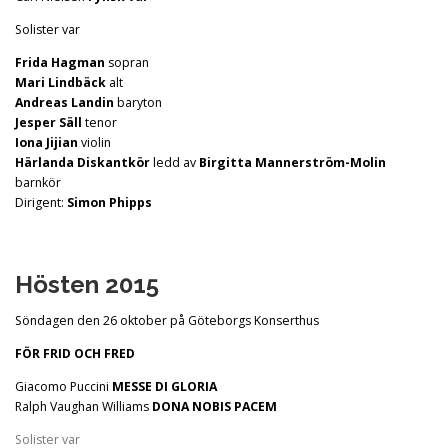
Solister var
Frida Hagman
sopran
Mari Lindbäck
alt
Andreas Landin
baryton
Jesper Säll
tenor
Iona Jijian
violin
Härlanda Diskantkör
ledd av
Birgitta Mannerström-Molin
barnkör
Dirigent:
Simon Phipps
Hösten 2015
Söndagen den 26 oktober på Göteborgs Konserthus
FÖR FRID OCH FRED
Giacomo Puccini
MESSE DI GLORIA
Ralph Vaughan Williams
DONA NOBIS PACEM
Solister var