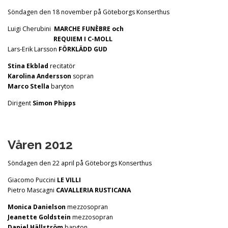
Söndagen den 18 november på Göteborgs Konserthus
Luigi Cherubini
MARCHE FUNÈBRE och
REQUIEM I C-MOLL
Lars-Erik Larsson
FÖRKLÄDD GUD
Stina Ekblad
recitatör
Karolina Andersson
sopran
Marco Stella
baryton
Dirigent
Simon Phipps
Våren 2012
Söndagen den 22 april på Göteborgs Konserthus
Giacomo Puccini
LE VILLI
Pietro Mascagni
CAVALLERIA RUSTICANA
Monica Danielson
mezzosopran
Jeanette Goldstein
mezzosopran
Daniel Hällström
baryton