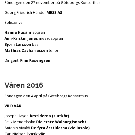
Söndagen den 27 november på Göteborgs Konserthus
Georg Friedrich Händel
MESSIAS
Solister var
Hanna Husáhr
sopran
Ann-Kristin Jones
mezzosopran
Björn Larsson
bas
Mathias Zachariassen
tenor
Dirigent:
Finn Rosengren
Våren 2016
Söndagen den 4 april på Göteborgs Konserthus
VILD VÅR
Joseph Haydn
Årstiderna (slutkör)
Felix Mendelsohn
Die erste Walpurgisnacht
Antonio Vivaldi
De fyra årstiderna (violinsolo)
Carl Nielsen
Fynsk vår