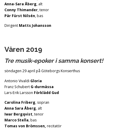
Anna-Sara Åberg
, alt
Conny Thimander
, tenor
Pär Fürst Nilsén
, bas
Dirigent
Matts Johansson
Våren 2019
Tre musik-epoker i samma konsert!
söndagen 29 april på Göteborgs Konserthus
Antonio Vivaldi
Gloria
Franz Schubert
G-durmässa
Lars-Erik Larsson
Förklädd Gud
Carolina Friberg
, sopran
Anna Sara Åberg
, alt
Iwar Bergqvist
, tenor
Marco Stella
, bas
Tomas von Brömssen,
recitatör