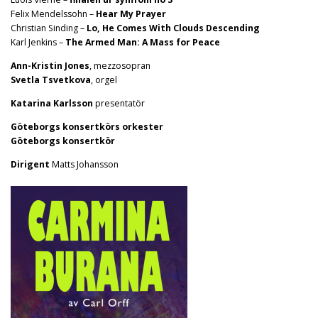
Felix Mendelssohn –
Hear My Prayer
Christian Sinding –
Lo, He Comes With Clouds Descending
Karl Jenkins –
The Armed Man: A Mass for Peace
Ann-Kristin Jones
, mezzosopran
Svetla Tsvetkova
, orgel
Katarina Karlsson
presentatör
Göteborgs konsertkörs orkester
Göteborgs konsertkör
Dirigent
Matts Johansson