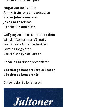
Negar Zarassi
sopran
Ann-Kristin Jones
mezzosopran
Viktor Johansson
tenor
Jakob Antonér
bas
Henrik Kilhamn
piano
Wolfgang Amadeus Mozart
Requiem
Wilhelm Stenhammar
Vårnatt
Jean Sibelius
Andante Festivo
Edvard Grieg
Våren
Carl Nielsen
Fynsk Foraar
Katarina Karlsson
presentatör
Göteborgs konsertkörs orkester
Göteborgs konsertkör
Dirigent
Matts Johansson