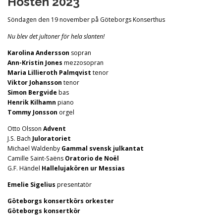
Hösten 2023
Söndagen den 19 november på Göteborgs Konserthus
Nu blev det jultoner för hela slanten!
Karolina Andersson
sopran
Ann-Kristin Jones
mezzosopran
Maria Lillieroth Palmqvist
tenor
Viktor Johansson
tenor
Simon Bergvide
bas
Henrik Kilhamn
piano
Tommy Jonsson
orgel
Otto Olsson
Advent
J.S. Bach
Juloratoriet
Michael Waldenby
Gammal svensk julkantat
Camille Saint-Saëns
Oratorio de Noël
G.F. Händel
Hallelujakören ur Messias
Emelie Sigelius
presentatör
Göteborgs konsertkörs orkester
Göteborgs konsertkör