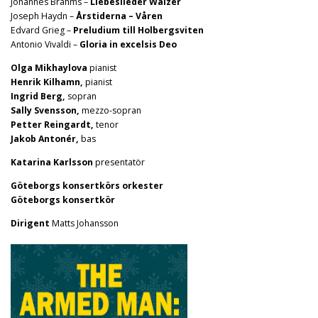
Johannes Brahms –
Liebeslieder Walzer
Joseph Haydn –
Årstiderna – Våren
Edvard Grieg –
Preludium till Holbergsviten
Antonio Vivaldi –
Gloria in excelsis Deo
Olga Mikhaylova
pianist
Henrik Kilhamn,
pianist
Ingrid Berg,
sopran
Sally Svensson,
mezzo-sopran
Petter Reingardt,
tenor
Jakob Antonér,
bas
Katarina Karlsson
presentatör
Göteborgs konsertkörs orkester
Göteborgs konsertkör
Dirigent
Matts Johansson