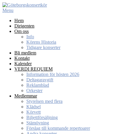
Skip
to
Menu
content
Hem
Dirigenten
Om oss
Info
Körens Historia
Tidigare konserter
Bli medlem
Kontakt
Kalender
VERDI REQUIEM
Information för hösten 2026
Deltagaravgift
Reklamblad
Orkester
Medlemmar
Styrelsen med flera
Klädsel
Körvett
Biljettförsäljning
Stämövning
Förslag till kommande repertoarer
Andra konserter