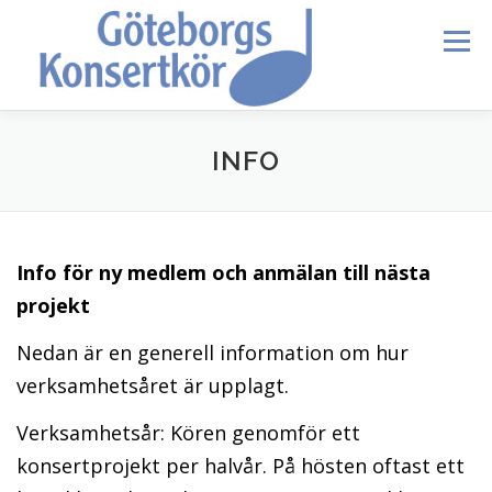
Skip
to
Menu
content
HEM
DIRIGENTEN
OM OSS
BLI MEDLEM
INFO
KONTAKT
KALENDER
VERDI REQUIEM
Info för ny medlem och anmälan till nästa
projekt
MEDLEMMAR
Nedan är en generell information om hur
verksamhetsåret är upplagt.
Verksamhetsår: Kören genomför ett
konsertprojekt per halvår. På hösten oftast ett