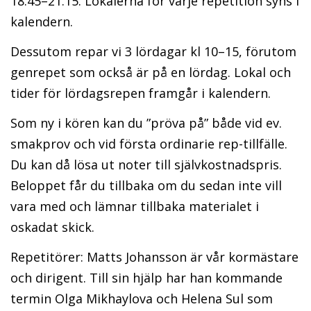
18.45–21.15. Lokalerna för varje repetition syns i
kalendern.
Dessutom repar vi 3 lördagar kl 10–15, förutom
genrepet som också är på en lördag. Lokal och
tider för lördagsrepen framgår i kalendern.
Som ny i kören kan du ”pröva på” både vid ev.
smakprov och vid första ordinarie rep-tillfälle.
Du kan då lösa ut noter till självkostnadspris.
Beloppet får du tillbaka om du sedan inte vill
vara med och lämnar tillbaka materialet i
oskadat skick.
Repetitörer: Matts Johansson är vår kormästare
och dirigent. Till sin hjälp har han kommande
termin Olga Mikhaylova
och Helena Sul som