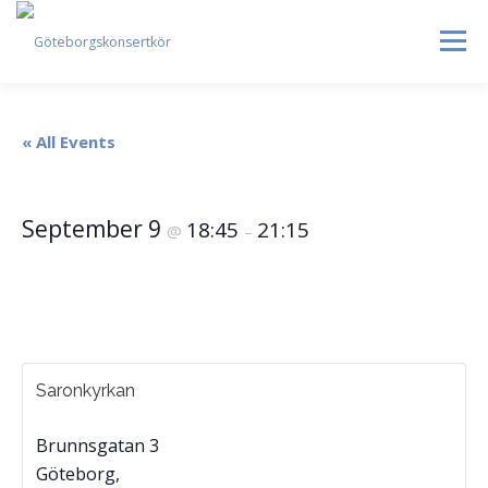
Skip
to
Menu
content
HEM
DIRIGENTEN
OM OSS
BLI MEDLEM
« All Events
Onsdagsrep
KONTAKT
KALENDER
VERDI REQUIEM
September 9
18:45
21:15
@
–
MEDLEMMAR
Saronkyrkan
Brunnsgatan 3
Göteborg
,