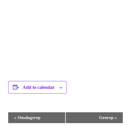
Add to calendar
Event
«
Onsdagsrep
Genrep
»
Navigation