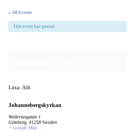
« All Events
This event has passed.
Onsdagsrep
April 8
@
18:45
–
21:15
Läxa: Allt
Johannebergskyrkan
Walleriusgatan 1
Göteborg
,
41258
Sweden
+ Google Map