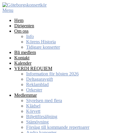
Skip
to
Menu
content
Hem
Dirigenten
Om oss
Info
Körens Historia
Tidigare konserter
Bli medlem
Kontakt
Kalender
VERDI REQUIEM
Information för hösten 2026
Deltagaravgift
Reklamblad
Orkester
Medlemmar
Styrelsen med flera
Klädsel
Körvett
Biljettförsäljning
Stämövning
Förslag till kommande repertoarer
Andra konserter